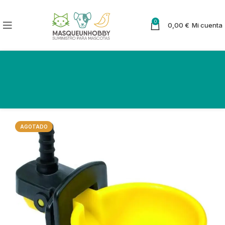
0
0,00
€
Mi cuenta
AGOTADO