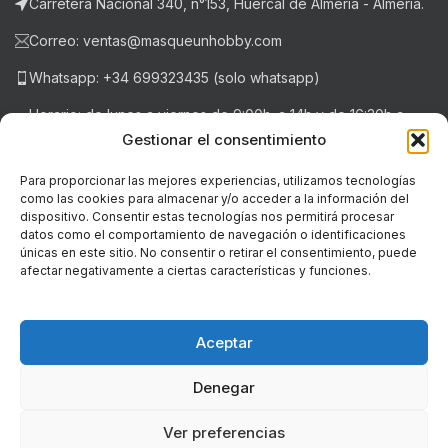
Carretera Nacional 340, n°153, Huércal de Almería - Almería.
Correo: ventas@masqueunhobby.com
Whatsapp: +34 699323435 (solo whatsapp)
Horario: de lunes a viernes de 9:00h. a 14h y de 16:30h a
20:30h . Sábados de 9:00h a 14:00h.
Gestionar el consentimiento
Para proporcionar las mejores experiencias, utilizamos tecnologías
como las cookies para almacenar y/o acceder a la información del
NOTICIAS RECIENTES
dispositivo. Consentir estas tecnologías nos permitirá procesar
datos como el comportamiento de navegación o identificaciones
únicas en este sitio. No consentir o retirar el consentimiento, puede
LEGAL
afectar negativamente a ciertas características y funciones.
© Copyright - 2018-2026 masqueunhobby.com. - Todos los
derechos reservados. ღ
Aceptar
PROGRAMA KIT DIGITAL FINANCIADO POR LOS FONDOS NEXT
Denegar
GENERATION (EU) DEL MECANISMO DE RECUPERACIÓN Y RESILIENCIA
Ver preferencias