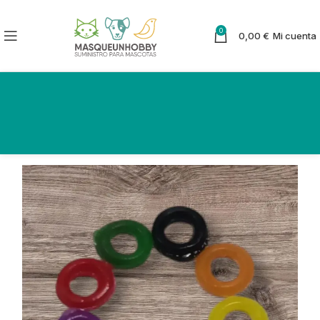
0
0,00
€
Mi cuenta