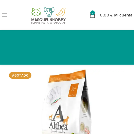
0
0,00
€
Mi cuenta
AGOTADO