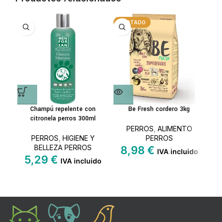
AGOTADO
A
Champú repelente con
Be Fresh cordero 3kg
citronela perros 300ml
PERROS
,
ALIMENTO
PERROS
,
HIGIENE Y
PERROS
BELLEZA PERROS
8,98
€
IVA incluido
5,29
€
2
IVA incluido